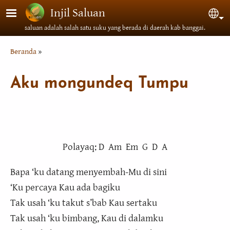
Lompat ke isi utama
Injil Saluan
Sel
saluan adalah salah satu suku yang berada di daerah kab banggai.
Breadcrumb
Beranda
Aku mongundeq Tumpu
Polayaq: D Am Em G D A
Bapa ‘ku datang menyembah-Mu di sini
‘Ku percaya Kau ada bagiku
Tak usah ‘ku takut s’bab Kau sertaku
Tak usah ‘ku bimbang, Kau di dalamku