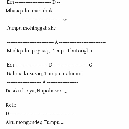
Em --------------------- D --
Mbaaq aku mabuhuk,
-------------------------------- G
Tumpu mohinggat aku
--------------------------- A ---------------------------
Madiq aku popaaq, Tumpu i butongku
Em ------------------- D -------------------- G
Bolimo kususaq, Tumpu molumui
-------------------- A ------------------
De aku lunya, Nupohoson …
Reff:
D -------------------------------------
Aku mongundeq Tumpu …