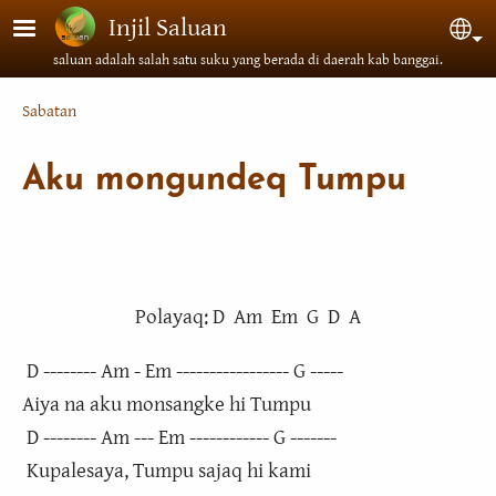
Skip to main content
Injil Saluan
Sel
saluan adalah salah satu suku yang berada di daerah kab banggai.
Breadcrumb
Sabatan
Aku mongundeq Tumpu
Polayaq: D Am Em G D A
D -------- Am - Em ----------------- G -----
Aiya na aku monsangke hi Tumpu
D -------- Am --- Em ------------ G -------
Kupalesaya, Tumpu sajaq hi kami