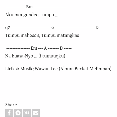
------------ Bm ---------------------
Aku mongundeq Tumpu …
q2 ------------------------- G ------------------------- D
Tumpu mahoson, Tumpu matangkas
--------------- Em --- A ------- D -----
Na kuasa-Nyo ... (i tumuuqku)
Lirik & Musik: Wawan Lee (Album Berkat Melimpah)
Share