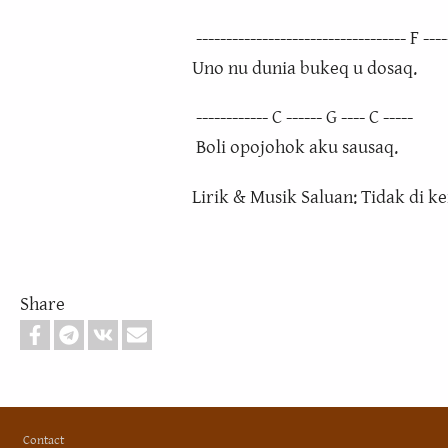
----------------------------------- F ----
Uno nu dunia bukeq u dosaq.
------------ C ------ G ---- C -----
Boli opojohok aku sausaq.
Lirik & Musik Saluan: Tidak di ke
Share
Footer
Contact