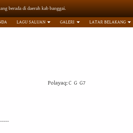
yang berada di daerah kab banggai.
NDA
LAGU SALUAN
GALERI
LATAR BELAKANG
Polayaq: C G G7
-----