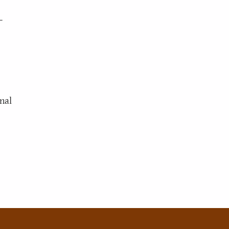
-
nal